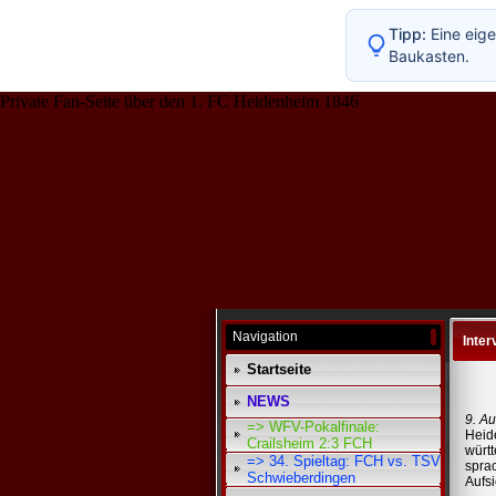
Tipp:
Eine eige
Baukasten.
Private Fan-Seite über den 1. FC Heidenheim 1846
Navigation
Inter
Startseite
NEWS
9. A
=> WFV-Pokalfinale:
Heid
Crailsheim 2:3 FCH
württ
=> 34. Spieltag: FCH vs. TSV
spra
Schwieberdingen
Aufsi