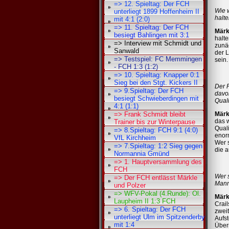
=> 12. Spieltag: Der FCH
Wie 
unterliegt 1899 Hoffenheim II
halt
mit 4:1 (2:0)
=> 11. Spieltag: Der FCH
Märk
besiegt Bahlingen mit 3:1
halte
=> Interview mit Schmidt und
zunäc
Sanwald
der L
=> Testspiel: FC Memmingen
sein.
- FCH 1:3 (1:2)
=> 10. Spieltag: Knapper 0:1
Sieg bei den Stgt. Kickers II
Der F
=> 9.Spieltag: Der FCH
davon
besiegt Schwieberdingen mit
Quali
4:1 (1:1)
=> Frank Schmidt bleibt
Märk
das w
Trainer bis zur Winterpause
Quali
=> 8.Spieltag: FCH 9:1 (4:0)
enor
VfL Kirchheim
Wer s
=> 7.Spieltag: 1:2 Sieg gegen
die 
Normannia Gmünd
=> 1. Hauptversammlung des
FCH
Wer 
=> Der FCH entlässt Märkle
Mann
und Polzer
=> WFV-Pokal (4.Runde): Ol.
Märk
Laupheim II 1:3 FCH
Crail
=> 6. Spieltag: Der FCH
zwei
unterliegt Ulm im Spitzenderby
Aufst
mit 1:4
Überr