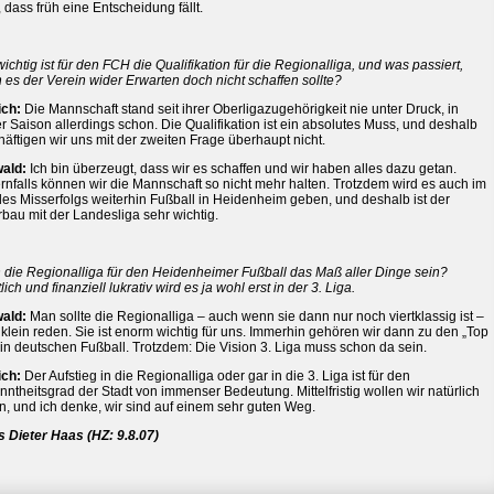
, dass früh eine Entscheidung fällt.
ichtig ist für den FCH die Qualifikation für die Regionalliga, und was passiert,
es der Verein wider Erwarten doch nicht schaffen sollte?
ich:
Die Mannschaft stand seit ihrer Oberligazugehörigkeit nie unter Druck, in
r Saison allerdings schon. Die Qualifikation ist ein absolutes Muss, und deshalb
äftigen wir uns mit der zweiten Frage überhaupt nicht.
ald:
Ich bin überzeugt, dass wir es schaffen und wir haben alles dazu getan.
nfalls können wir die Mannschaft so nicht mehr halten. Trotzdem wird es auch im
des Misserfolgs weiterhin Fußball in Heidenheim geben, und deshalb ist der
bau mit der Landesliga sehr wichtig.
 die Regionalliga für den Heidenheimer Fußball das Maß aller Dinge sein?
lich und finanziell lukrativ wird es ja wohl erst in der 3. Liga.
ald:
Man sollte die Regionalliga – auch wenn sie dann nur noch viertklassig ist –
 klein reden. Sie ist enorm wichtig für uns. Immerhin gehören wir dann zu den „Top
in deutschen Fußball. Trotzdem: Die Vision 3. Liga muss schon da sein.
ich:
Der Aufstieg in die Regionalliga oder gar in die 3. Liga ist für den
ntheitsgrad der Stadt von immenser Bedeutung. Mittelfristig wollen wir natürlich
n, und ich denke, wir sind auf einem sehr guten Weg.
s Dieter Haas (HZ: 9.8.07)