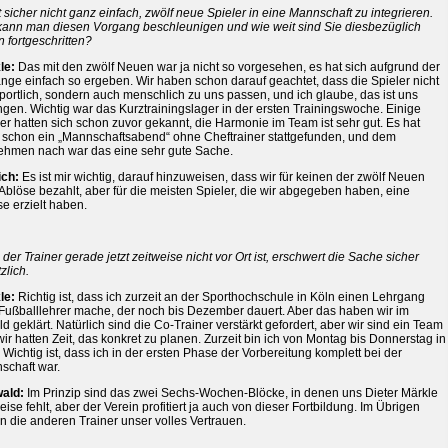
t sicher nicht ganz einfach, zwölf neue Spieler in eine Mannschaft zu integrieren.
kann man diesen Vorgang beschleunigen und wie weit sind Sie diesbezüglich
 fortgeschritten?
le:
Das mit den zwölf Neuen war ja nicht so vorgesehen, es hat sich aufgrund der
nge einfach so ergeben. Wir haben schon darauf geachtet, dass die Spieler nicht
portlich, sondern auch menschlich zu uns passen, und ich glaube, das ist uns
gen. Wichtig war das Kurztrainingslager in der ersten Trainingswoche. Einige
er hatten sich schon zuvor gekannt, die Harmonie im Team ist sehr gut. Es hat
 schon ein „Mannschaftsabend“ ohne Cheftrainer stattgefunden, und dem
ehmen nach war das eine sehr gute Sache.
ich:
Es ist mir wichtig, darauf hinzuweisen, dass wir für keinen der zwölf Neuen
Ablöse bezahlt, aber für die meisten Spieler, die wir abgegeben haben, eine
e erzielt haben.
der Trainer gerade jetzt zeitweise nicht vor Ort ist, erschwert die Sache sicher
zlich.
le:
Richtig ist, dass ich zurzeit an der Sporthochschule in Köln einen Lehrgang
Fußballlehrer mache, der noch bis Dezember dauert. Aber das haben wir im
ld geklärt. Natürlich sind die Co-Trainer verstärkt gefordert, aber wir sind ein Team
ir hatten Zeit, das konkret zu planen. Zurzeit bin ich von Montag bis Donnerstag in
 Wichtig ist, dass ich in der ersten Phase der Vorbereitung komplett bei der
schaft war.
ald:
Im Prinzip sind das zwei Sechs-Wochen-Blöcke, in denen uns Dieter Märkle
eise fehlt, aber der Verein profitiert ja auch von dieser Fortbildung. Im Übrigen
 die anderen Trainer unser volles Vertrauen.