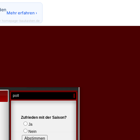
den
Mehr erfahren ›
y homepage-baukasten.de
poll
Zufrieden mit der Saison?
Ja
Nein