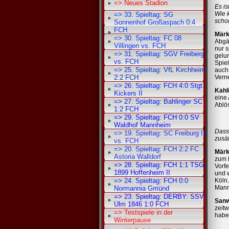
=> Neues Stadion
Es is
Wie 
=> 33. Spieltag: SG
schon
Sonnenhof Großaspach 0:4
FCH
Märk
=> 30. Spieltag: FC 08
Abgä
Villingen vs. FCH
nur s
=> 31. Spieltag: SGV Freiberg
gelun
vs. FCH
Spiel
=> 25. Spieltag: VfL Kirchheim
auch
2:2 FCH
Vern
=> 26. Spieltag: FCH 4:0 Stgt.
Kahl
Kickers II
eine 
=> 27. Spieltag: Bahlinger SC
Ablös
1:2 FCH
=> 29. Spieltag: FCH 0:0 SV
Waldhof Mannheim
Dass 
=> 19. Spieltag: SC Freiburg II
zusät
vs. FCH
=> 20. Spieltag: FCH 2:2 FC
Märk
Astoria Walldorf
zum 
=> 28. Spieltag: FCH 1:1 TSG
Vorfe
1899 Hoffenheim II
und w
=> 24. Spieltag: FCH 0:0
Köln.
Mann
Normannia Gmünd
=> 23. Spieltag: DERBY: SSV
Sanw
Ulm 1846 1:0 FCH
zeitw
=> Testspiele in der
haben
Winterpause