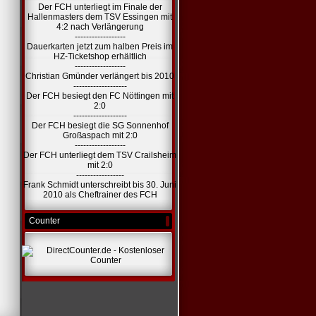
Der FCH unterliegt im Finale der
Hallenmasters dem TSV Essingen mit
4:2 nach Verlängerung
------------------
Dauerkarten jetzt zum halben Preis im
HZ-Ticketshop erhältlich
------------------
Christian Gmünder verlängert bis 2010
-------------------
Der FCH besiegt den FC Nöttingen mit
2:0
-------------------
Der FCH besiegt die SG Sonnenhof
Großaspach mit 2:0
------------------
Der FCH unterliegt dem TSV Crailsheim
mit 2:0
-----------------
Frank Schmidt unterschreibt bis 30. Juni
2010 als Cheftrainer des FCH
Counter