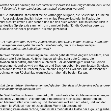
werden Sie die Spieler, die nicht oder nur sporadisch zum Zug kommen, bei Laune
en? Sollen sie in der Landesligamannschaft eingesetzt werden?
le:
Grundsätzlich ist es nicht meine vorrangige Aufgabe, die Spieler bei Laune zu
n. Aber selbstverständlich haben wir einige Perspektivspieler im Kader, die
hst nicht im ersten Glied stehen und die das auch wissen. Die sollen natürlich in
andesliga Spielpraxis sammeln, um dann bei Bedarf für die Oberliga bereit zu
 Das kann schneller passieren, als man jetzt denkt.
CH respektive der HSB war zuletzt Zweiter und Dritter in der Oberliga. Kann man
 ausgehen, dass jetzt der vierte Tabellenplatz, der ja zur Regionalliga-
fikation genügt, ein Selbstläufer wird?
le:
Wer mit dieser Einstellung in die Saison geht, der wird kläglich scheitern, aber
issen alle Beteiligten. Natürlich haben wir eine sehr gute Chance, die
fikation zu schaffen, aber mehr auch nicht. Bei vier Aufsteigern wird die Saison
m spannend, und es wird ein Hauen und Stechen geben bis zum letzten Spieltag.
ich dann letztlich durchsetzt, ist auch eine Frage des Willens. Die Mannschaften,
auch mal einen Rückschlag wegstecken, haben die besten Karten.
sind die schärfsten Konkurrenten und glauben Sie, dass sich die eine oder andere
schaft frühzeitig absetzen wird?
le:
Waldhof hat sich enorm verstärkt, Ulm wird trotz aller Probleme mitmischen, mit
sheim ist zu rechnen, Villingen und Freiberg sind noch stärker geworden, die
ten Mannschaften von Freiburg und Hoffenheim wollen nach oben, und von den
eigern ist Walldorf hoch einzuschätzen. Wenn ich uns und ein
aschungsteam dazu rechne, dann ist das mehr als die Hälfte der Liga. Ich glaube