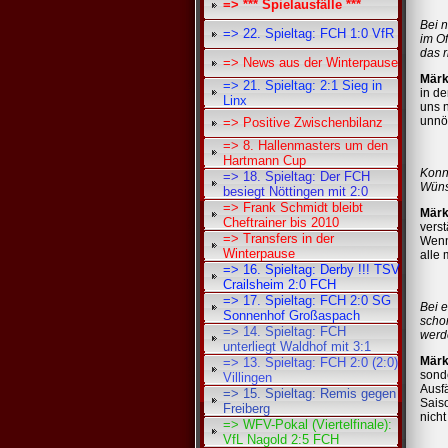
=> *** Spielausfälle ***
Bei n
=> 22. Spieltag: FCH 1:0 VfR
im Of
das r
=> News aus der Winterpause
Märk
=> 21. Spieltag: 2:1 Sieg in
in de
Linx
uns n
unnö
=> Positive Zwischenbilanz
=> 8. Hallenmasters um den
Hartmann Cup
Konn
=> 18. Spieltag: Der FCH
Wüns
besiegt Nöttingen mit 2:0
=> Frank Schmidt bleibt
Märk
Cheftrainer bis 2010
verst
=> Transfers in der
Wenn
Winterpause
alle
=> 16. Spieltag: Derby !!! TSV
Crailsheim 2:0 FCH
=> 17. Spieltag: FCH 2:0 SG
Bei 
Sonnenhof Großaspach
schon
=> 14. Spieltag: FCH
werd
unterliegt Waldhof mit 3:1
Märk
=> 13. Spieltag: FCH 2:0 (2:0)
sond
Villingen
Ausfä
=> 15. Spieltag: Remis gegen
Sais
Freiberg
nicht
=> WFV-Pokal (Viertelfinale):
VfL Nagold 2:5 FCH