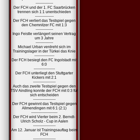
--------------
Der FCH und der 1. FC Saarbrücken
trennen sich 1:1 unentschieden
---------------
Der FCH verliert das Testspiel gegen
den Chemnitzer FC mit 1:3
--------------
Ingo Feistle verlängert seinen Vertrag
um 3 Jahre
--------------
Michael Urban verdreht sich im
Trainingslager in der Türkei das Knie
----------------
Der FCH besiegt den FC Ingolstadt mit
6:0
-----------------
Der FCH unterliegt den Stuttgarter
Kickers mit 2:1
------------------
Auch das zweite Testspiel gegen den
TSV Aindling konnte der FCH mit 0:3 für
sich entscheiden
------------------
Der FCH gewinnt das Testspiel gegen
Allmendingen mit 6:1 (2:1)
---------------------
Der FCH wird Vierter beim 2. Berndt-
Ulrich Scholz - Cup in Aalen
------------------
Am 12. Januar ist Trainingsauftag beim
FCH
------------------