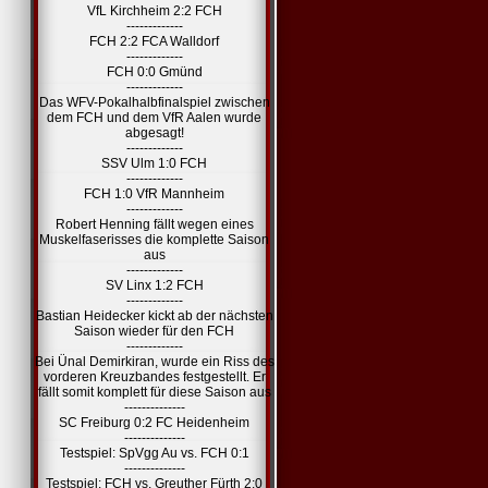
VfL Kirchheim 2:2 FCH
-------------
FCH 2:2 FCA Walldorf
-------------
FCH 0:0 Gmünd
-------------
Das WFV-Pokalhalbfinalspiel zwischen
dem FCH und dem VfR Aalen wurde
abgesagt!
-------------
SSV Ulm 1:0 FCH
-------------
FCH 1:0 VfR Mannheim
-------------
Robert Henning fällt wegen eines
Muskelfaserisses die komplette Saison
aus
-------------
SV Linx 1:2 FCH
-------------
Bastian Heidecker kickt ab der nächsten
Saison wieder für den FCH
-------------
Bei Ünal Demirkiran, wurde ein Riss des
vorderen Kreuzbandes festgestellt. Er
fällt somit komplett für diese Saison aus
--------------
SC Freiburg 0:2 FC Heidenheim
--------------
Testspiel: SpVgg Au vs. FCH 0:1
--------------
Testspiel: FCH vs. Greuther Fürth 2:0