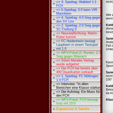
=> 3. Spieltag: Walldorf 1:1
nicht
FCH
=> 5.Spieltag: 0:0 beim VfR
Mannheim
Wie w
=> 4. Spieltag: 4:0 Sieg gegen
wenn 
den SV Linx
Kahl
=> 2. Spieltag: 2:0 Sieg gegen
diese
SC Freiburg II
besch
=> Neuverpflichtung: Martin
Klarer kommt
Sanw
=> FC Heidenheim besiegt
Ander
Laupheim in einem Testspiel
Fall 
mit 1:0
Unter
=> WFV-Pokal (3. Runde): 2:3
Sieg gegen Biberach
=> Sören Mendes Vertrag
Kann
wurde aufgelöst
Sport
=> Der FCH hat bereits über
400 Dauerkarten verkauft
Sanw
=> 1. Spieltag: FC Nöttingen
nicht
100“ 
1:4 FCH
=> Interview: "In allen
Kahl
Bereichen eine Klasse stärker"
Bekan
=> Der Aufstieg: Ein Muss für
da hi
den FCH
=> WFV-Pokal: FCH besiegt
Klau
Isny mit 10:0
Ergebnisse & Tabelle