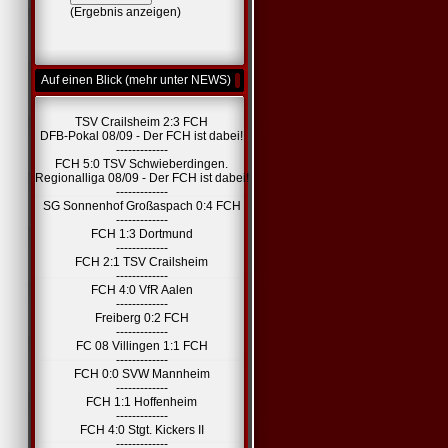
(
Ergebnis anzeigen
)
Auf einen Blick (mehr unter NEWS)
TSV Crailsheim 2:3 FCH
DFB-Pokal 08/09 - Der FCH ist dabei!
-------------
FCH 5:0 TSV Schwieberdingen.
Regionalliga 08/09 - Der FCH ist dabei!
-------------
SG Sonnenhof Großaspach 0:4 FCH
-------------
FCH 1:3 Dortmund
-------------
FCH 2:1 TSV Crailsheim
-------------
FCH 4:0 VfR Aalen
-------------
Freiberg 0:2 FCH
-------------
FC 08 Villingen 1:1 FCH
-------------
FCH 0:0 SVW Mannheim
-------------
FCH 1:1 Hoffenheim
-------------
FCH 4:0 Stgt. Kickers II
-------------