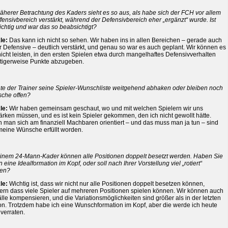
äherer Betrachtung des Kaders sieht es so aus, als habe sich der FCH vor allem
fensivbereich verstärkt, während der Defensivbereich eher „ergänzt“ wurde. Ist
ichtig und war das so beabsichtigt?
le:
Das kann ich nicht so sehen. Wir haben ins in allen Bereichen – gerade auch
r Defensive – deutlich verstärkt, und genau so war es auch geplant. Wir können es
icht leisten, in den ersten Spielen etwa durch mangelhaftes Defensivverhalten
tigerweise Punkte abzugeben.
te der Trainer seine Spieler-Wunschliste weitgehend abhaken oder bleiben noch
che offen?
le:
Wir haben gemeinsam geschaut, wo und mit welchen Spielern wir uns
ärken müssen, und es ist kein Spieler gekommen, den ich nicht gewollt hätte.
 man sich am finanziell Machbaren orientiert – und das muss man ja tun – sind
 meine Wünsche erfüllt worden.
einem 24-Mann-Kader können alle Positionen doppelt besetzt werden. Haben Sie
 eine Idealformation im Kopf, oder soll nach Ihrer Vorstellung viel „rotiert“
en?
le:
Wichtig ist, dass wir nicht nur alle Positionen doppelt besetzen können,
ern dass viele Spieler auf mehreren Positionen spielen können. Wir können auch
lle kompensieren, und die Variationsmöglichkeiten sind größer als in der letzten
on. Trotzdem habe ich eine Wunschformation im Kopf, aber die werde ich heute
 verraten.