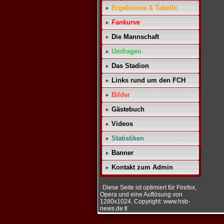
Ergebnisse & Tabelle
Fankurve
Die Mannschaft
Umfragen
Das Stadion
Links rund um den FCH
Bilder
Gästebuch
Videos
Statistiken
Banner
Kontakt zum Admin
Diese Seite ist optimiert für Firefox,
Opera und eine Auflösung von
1280x1024. Copyright: www.hsb-
news.de.tl