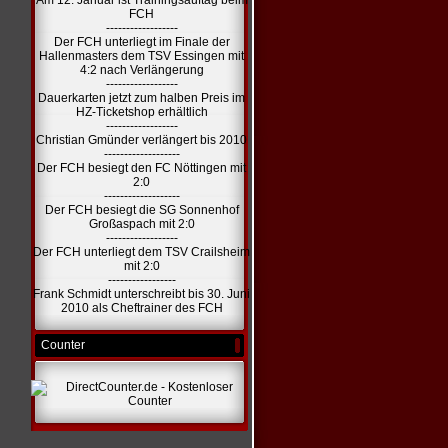
Am 12. Januar ist Trainingsauftag beim
FCH
------------------
Der FCH unterliegt im Finale der
Hallenmasters dem TSV Essingen mit
4:2 nach Verlängerung
------------------
Dauerkarten jetzt zum halben Preis im
HZ-Ticketshop erhältlich
------------------
Christian Gmünder verlängert bis 2010
-------------------
Der FCH besiegt den FC Nöttingen mit
2:0
-------------------
Der FCH besiegt die SG Sonnenhof
Großaspach mit 2:0
------------------
Der FCH unterliegt dem TSV Crailsheim
mit 2:0
-----------------
Frank Schmidt unterschreibt bis 30. Juni
2010 als Cheftrainer des FCH
Counter