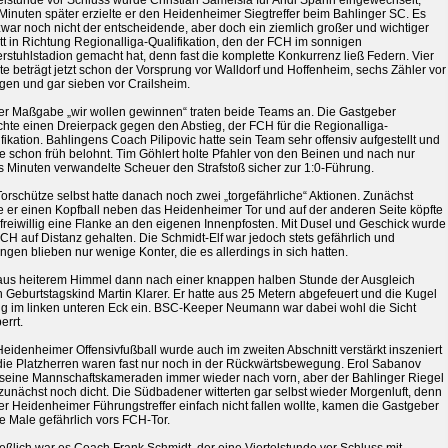
Minuten später erzielte er den Heidenheimer Siegtreffer beim Bahlinger SC. Es
war noch nicht der entscheidende, aber doch ein ziemlich großer und wichtiger
tt in Richtung Regionalliga-Qualifikation, den der FCH im sonnigen
rstuhlstadion gemacht hat, denn fast die komplette Konkurrenz ließ Federn. Vier
e beträgt jetzt schon der Vorsprung vor Walldorf und Hoffenheim, sechs Zähler vor
ngen und gar sieben vor Crailsheim.
der Maßgabe „wir wollen gewinnen“ traten beide Teams an. Die Gastgeber
chte einen Dreierpack gegen den Abstieg, der FCH für die Regionalliga-
fikation. Bahlingens Coach Pilipovic hatte sein Team sehr offensiv aufgestellt und
e schon früh belohnt. Tim Göhlert holte Pfahler von den Beinen und nach nur
s Minuten verwandelte Scheuer den Strafstoß sicher zur 1:0-Führung.
orschütze selbst hatte danach noch zwei „torgefährliche“ Aktionen. Zunächst
te er einen Kopfball neben das Heidenheimer Tor und auf der anderen Seite köpfte
freiwillig eine Flanke an den eigenen Innenpfosten. Mit Dusel und Geschick wurde
CH auf Distanz gehalten. Die Schmidt-Elf war jedoch stets gefährlich und
ngen blieben nur wenige Konter, die es allerdings in sich hatten.
aus heiterem Himmel dann nach einer knappen halben Stunde der Ausgleich
 Geburtstagskind Martin Klarer. Er hatte aus 25 Metern abgefeuert und die Kugel
ug im linken unteren Eck ein. BSC-Keeper Neumann war dabei wohl die Sicht
errt.
eidenheimer Offensivfußball wurde auch im zweiten Abschnitt verstärkt inszeniert
die Platzherren waren fast nur noch in der Rückwärtsbewegung. Erol Sabanov
b seine Mannschaftskameraden immer wieder nach vorn, aber der Bahlinger Riegel
 zunächst noch dicht. Die Südbadener witterten gar selbst wieder Morgenluft, denn
er Heidenheimer Führungstreffer einfach nicht fallen wollte, kamen die Gastgeber
e Male gefährlich vors FCH-Tor.
eßlich war es Coach Frank Schmidt, der eine Viertelstunde vor Schluss mit