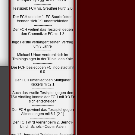
Testspiel: SpVgg Au vs. FCH 0:1
--------------
Testspiel: FCH vs. Greuther Fürth 2:0
--------------
Der FCH und der 1. FC Saarbrücken
trennen sich 1:1 unentschieden
---------------
Der FCH verliert das Testspiel gegen
den Chemnitzer FC mit 1:3
--------------
Ingo Feistle verlängert seinen Vertrag
um 3 Jahre
--------------
Michael Urban verdreht sich im
Trainingslager in der Türkei das Knie
----------------
Der FCH besiegt den FC Ingolstadt mit
6:0
-----------------
Der FCH unterliegt den Stuttgarter
Kickers mit 2:1
------------------
Auch das zweite Testspiel gegen den
TSV Aindling konnte der FCH mit 0:3 für
sich entscheiden
------------------
Der FCH gewinnt das Testspiel gegen
Allmendingen mit 6:1 (2:1)
---------------------
Der FCH wird Vierter beim 2. Berndt-
Ulrich Scholz - Cup in Aalen
------------------