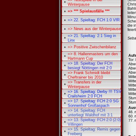
Chris
Winterpause
Bahl
=> *** Spielausfälle ***
leit
Minut
=> 22. Spieltag: FCH 1:0 VfR
Sche
die 
=> News aus der Winterpause
feier
=> 21. Spieltag: 2:1 Sieg in
Seba
Linx
=> Positive Zwischenbilanz
=> 8. Hallenmasters um den
Aufs
Hartmann Cup
Tor:
=> 18. Spieltag: Der FCH
Abwe
besiegt Nöttingen mit 2:0
Abwe
Abwe
=> Frank Schmidt bleibt
Mitte
Cheftrainer bis 2010
Mitt
=> Transfers in der
Mitt
Winterpause
Mitt
=> 16. Spieltag: Derby !!! TSV
Mitte
Crailsheim 2:0 FCH
Stur
=> 17. Spieltag: FCH 2:0 SG
Stur
Sonnenhof Großaspach
Aus
=> 14. Spieltag: FCH
46. 
unterliegt Waldhof mit 3:1
60. 
=> 13. Spieltag: FCH 2:0 (2:0)
77. 
Villingen
=> 15. Spieltag: Remis gegen
Freiberg