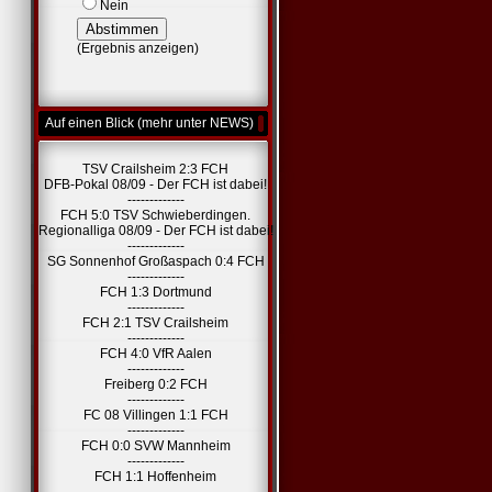
Nein
(
Ergebnis anzeigen
)
Auf einen Blick (mehr unter NEWS)
TSV Crailsheim 2:3 FCH
DFB-Pokal 08/09 - Der FCH ist dabei!
-------------
FCH 5:0 TSV Schwieberdingen.
Regionalliga 08/09 - Der FCH ist dabei!
-------------
SG Sonnenhof Großaspach 0:4 FCH
-------------
FCH 1:3 Dortmund
-------------
FCH 2:1 TSV Crailsheim
-------------
FCH 4:0 VfR Aalen
-------------
Freiberg 0:2 FCH
-------------
FC 08 Villingen 1:1 FCH
-------------
FCH 0:0 SVW Mannheim
-------------
FCH 1:1 Hoffenheim