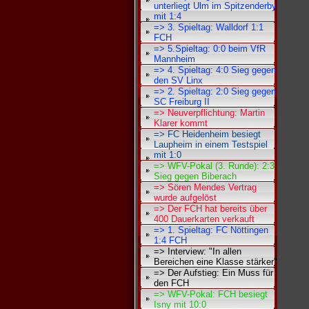
unterliegt Ulm im Spitzenderby
mit 1:4
=> 3. Spieltag: Walldorf 1:1
FCH
=> 5.Spieltag: 0:0 beim VfR
Mannheim
=> 4. Spieltag: 4:0 Sieg gegen
den SV Linx
=> 2. Spieltag: 2:0 Sieg gegen
SC Freiburg II
=> Neuverpflichtung: Martin
Klarer kommt
=> FC Heidenheim besiegt
Laupheim in einem Testspiel
mit 1:0
=> WFV-Pokal (3. Runde): 2:3
Sieg gegen Biberach
=> Sören Mendes Vertrag
wurde aufgelöst
=> Der FCH hat bereits über
400 Dauerkarten verkauft
=> 1. Spieltag: FC Nöttingen
1:4 FCH
=> Interview: "In allen
Bereichen eine Klasse stärker"
=> Der Aufstieg: Ein Muss für
den FCH
=> WFV-Pokal: FCH besiegt
Isny mit 10:0