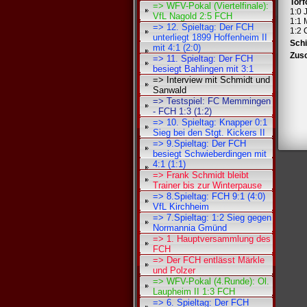
Torf
=> WFV-Pokal (Viertelfinale):
1:0 
VfL Nagold 2:5 FCH
1:1 
=> 12. Spieltag: Der FCH
1:2 
unterliegt 1899 Hoffenheim II
Schi
mit 4:1 (2:0)
Zus
=> 11. Spieltag: Der FCH
besiegt Bahlingen mit 3:1
=> Interview mit Schmidt und
Sanwald
=> Testspiel: FC Memmingen
- FCH 1:3 (1:2)
=> 10. Spieltag: Knapper 0:1
Sieg bei den Stgt. Kickers II
=> 9.Spieltag: Der FCH
besiegt Schwieberdingen mit
4:1 (1:1)
=> Frank Schmidt bleibt
Trainer bis zur Winterpause
=> 8.Spieltag: FCH 9:1 (4:0)
VfL Kirchheim
=> 7.Spieltag: 1:2 Sieg gegen
Normannia Gmünd
=> 1. Hauptversammlung des
FCH
=> Der FCH entlässt Märkle
und Polzer
=> WFV-Pokal (4.Runde): Ol.
Laupheim II 1:3 FCH
=> 6. Spieltag: Der FCH