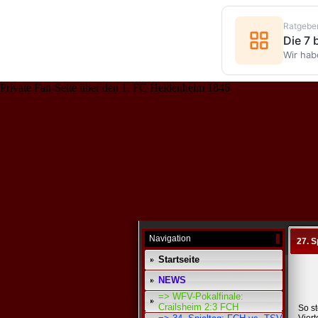
Ratgebe
Die 7
Wir hab
Private Fan-Seite über den 1. FC Heidenheim 1846
Navigation
27. S
Startseite
NEWS
=> WFV-Pokalfinale:
Crailsheim 2:3 FCH
So st
Vier