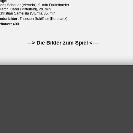
olge:
Jens Scheuer (Abwehr), 9. min Foulelfmeter
Martin Klarer (Mittelfeld), 29. min
Christian Sameisla (Sturm), 85. min
edsrichter:
Thorsten Schiffner (Konstanz)
chauer:
400
---> Die Bilder zum Spiel <---