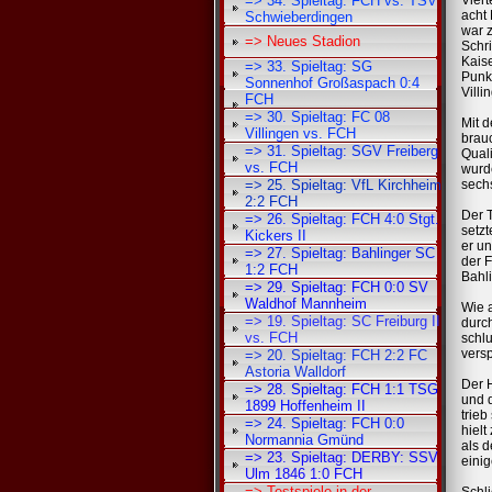
=> 34. Spieltag: FCH vs. TSV
acht 
Schwieberdingen
war z
=> Neues Stadion
Schri
Kaise
=> 33. Spieltag: SG
Punkt
Sonnenhof Großaspach 0:4
Villi
FCH
=> 30. Spieltag: FC 08
Mit 
Villingen vs. FCH
brau
=> 31. Spieltag: SGV Freiberg
Quali
vs. FCH
wurd
sech
=> 25. Spieltag: VfL Kirchheim
2:2 FCH
Der T
=> 26. Spieltag: FCH 4:0 Stgt.
setz
Kickers II
er un
=> 27. Spieltag: Bahlinger SC
der F
1:2 FCH
Bahli
=> 29. Spieltag: FCH 0:0 SV
Waldhof Mannheim
Wie 
=> 19. Spieltag: SC Freiburg II
durch
vs. FCH
schl
versp
=> 20. Spieltag: FCH 2:2 FC
Astoria Walldorf
Der H
=> 28. Spieltag: FCH 1:1 TSG
und 
1899 Hoffenheim II
trie
=> 24. Spieltag: FCH 0:0
hielt
Normannia Gmünd
als d
=> 23. Spieltag: DERBY: SSV
einig
Ulm 1846 1:0 FCH
=> Testspiele in der
Schli