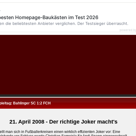
r
 besten Homepage-Baukästen im Test 2026
en die beliebtesten Anbieter verglichen. Der Testsieger überrascht.
powered b
pieltag: Bahlinger SC 1:2 FCH
21. April 2008 - Der richtige Joker macht's
ellt man sich in Fußballerkreisen einen wirklich effizienten Joker vor: Eine
telstunde vor Schluss wurde Christian Sameisla für Andi Spann eingewechselt,