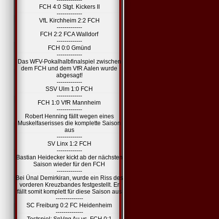
-------------
FCH 4:0 Stgt. Kickers II
-------------
VfL Kirchheim 2:2 FCH
-------------
FCH 2:2 FCA Walldorf
-------------
FCH 0:0 Gmünd
-------------
Das WFV-Pokalhalbfinalspiel zwischen
dem FCH und dem VfR Aalen wurde
abgesagt!
-------------
SSV Ulm 1:0 FCH
-------------
FCH 1:0 VfR Mannheim
-------------
Robert Henning fällt wegen eines
Muskelfaserisses die komplette Saison
aus
-------------
SV Linx 1:2 FCH
-------------
Bastian Heidecker kickt ab der nächsten
Saison wieder für den FCH
-------------
Bei Ünal Demirkiran, wurde ein Riss des
vorderen Kreuzbandes festgestellt. Er
fällt somit komplett für diese Saison aus
--------------
SC Freiburg 0:2 FC Heidenheim
--------------