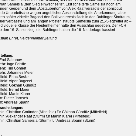
tian Sameisla „den Sieg einwechselte“. Erst scheiterte Sameisla noch am
inger Keeper und dem „Abstaubertor“ von Alex Raaf versagte der sonst gut
ende Unparteiische wegen angeblicher Abseitsstellung die Anerkennung, aber
en später zirkelte Bagceci den Ball von rechts flach in den Bahlinger Strafraum,
uer verpasste und am langen Pfosten staubte Sameisla zum 2:1-Siegtreffer ab –
individuelle Klasse der Heidenheimer hatte den Ausschlag gegeben. Der FCH
te den 16. Saisonsieg, die Bahlinger hatten die 16. Niederlage kassiert.
stian Ehret, Heidenheimer Zeitung
tellung:
 Erol Sabanov
hr: Ingo Feistle
hr: Tim Göhlert
hr: Johannes Meier
lfeld: Ertac Seskir
elfeld: Alper Bagceci
elfeld: Gökhan Gündüz
elfeld: Bernd Maier
lfeld: Martin Klarer
m: Dieter Jarosch
m: Andreas Spann
wechslungen:
min: Christian Gmünder (Mittelfeld) für Gökhan Gündüz (Mittelfeld)
min: Alexander Raaf (Sturm) für Martin Klarer (Mittelfeld)
min: Christian Sameisla (Sturm) für Andreas Spann (Sturm)