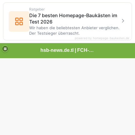
Ratgeber
Die 7 besten Homepage-Baukästen im
Test 2026
Wir haben die beliebtesten Anbieter verglichen.
Der Testsieger überrascht.
powered by homepage-baukasten.de
hsb-news.de.tl | FCH-Newsseite
:3 FCH
wieberdingen
roßaspach 0:4 FCH