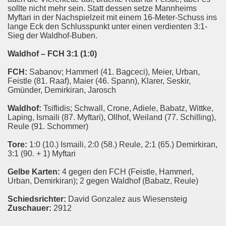
n SV Linx
sollte nicht mehr sein. Statt dessen setze Mannheims
Myftari in der Nachspielzeit mit einem 16-Meter-Schuss ins
Freiburg II
lange Eck den Schlusspunkt unter einen verdienten 3:1-
Sieg der Waldhof-Buben.
er kommt
Waldhof – FCH 3:1 (1:0)
m in einem Testspiel mit 1:0
FCH:
Sabanov; Hammerl (41. Bagceci), Meier, Urban,
Feistle (81. Raaf), Maier (46. Spann), Klarer, Seskir,
g gegen Biberach
Gmünder, Demirkiran, Jarosch
ufgelöst
Waldhof:
Tsiflidis; Schwall, Crone, Adiele, Babatz, Wittke,
Laping, Ismaili (87. Myftari), Ollhof, Weiland (77. Schilling),
Reule (91. Schommer)
Dauerkarten verkauft
Tore:
1:0 (10.) Ismaili, 2:0 (58.) Reule, 2:1 (65.) Demirkiran,
FCH
3:1 (90. + 1) Myftari
eine Klasse stärker"
Gelbe Karten:
4 gegen den FCH (Feistle, Hammerl,
Urban, Demirkiran); 2 gegen Waldhof (Babatz, Reule)
n FCH
Schiedsrichter:
David Gonzalez aus Wiesensteig
Zuschauer:
2912
it 10:0