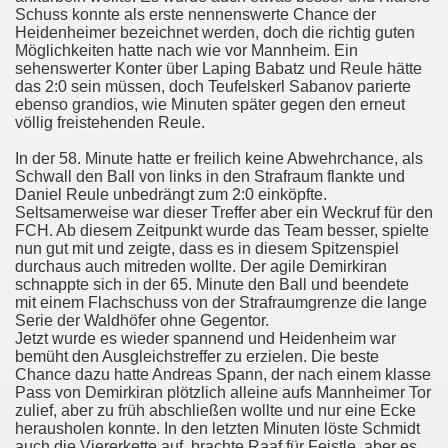
Schuss konnte als erste nennenswerte Chance der
hwieberdingen mit 4:1 (1:1)
Heidenheimer bezeichnet werden, doch die richtig guten
Möglichkeiten hatte nach wie vor Mannheim. Ein
is zur Winterpause
sehenswerter Konter über Laping Babatz und Reule hätte
das 2:0 sein müssen, doch Teufelskerl Sabanov parierte
ebenso grandios, wie Minuten später gegen den erneut
irchheim
völlig freistehenden Reule.
ormannia Gmünd
In der 58. Minute hatte er freilich keine Abwehrchance, als
Schwall den Ball von links in den Strafraum flankte und
Daniel Reule unbedrängt zum 2:0 einköpfte.
H
Seltsamerweise war dieser Treffer aber ein Weckruf für den
FCH. Ab diesem Zeitpunkt wurde das Team besser, spielte
olzer
nun gut mit und zeigte, dass es in diesem Spitzenspiel
durchaus auch mitreden wollte. Der agile Demirkiran
heim II 1:3 FCH
schnappte sich in der 65. Minute den Ball und beendete
mit einem Flachschuss von der Strafraumgrenze die lange
Serie der Waldhöfer ohne Gegentor.
 Ulm im Spitzenderby mit 1:4
Jetzt wurde es wieder spannend und Heidenheim war
bemüht den Ausgleichstreffer zu erzielen. Die beste
Chance dazu hatte Andreas Spann, der nach einem klasse
Pass von Demirkiran plötzlich alleine aufs Mannheimer Tor
heim
zulief, aber zu früh abschließen wollte und nur eine Ecke
herausholen konnte. In den letzten Minuten löste Schmidt
auch die Viererkette auf, brachte Raaf für Feistle, aber es