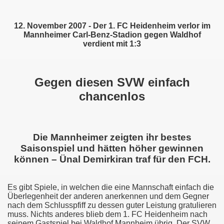
s. FCH
12. November 2007 - Der 1. FC Heidenheim verlor im
 FCH
Mannheimer Carl-Benz-Stadion gegen Waldhof
verdient mit 1:3
2 FCH
ers II
Gegen diesen SVW einfach
 FCH
chancenlos
dhof Mannheim
. FCH
Die Mannheimer zeigten ihr bestes
Saisonspiel und hätten höher gewinnen
a Walldorf
können – Ünal Demirkiran traf für den FCH.
 Hoffenheim II
Es gibt Spiele, in welchen die eine Mannschaft einfach die
Überlegenheit der anderen anerkennen und dem Gegner
nia Gmünd
nach dem Schlusspfiff zu dessen guter Leistung gratulieren
muss. Nichts anderes blieb dem 1. FC Heidenheim nach
 1846 1:0 FCH
seinem Gastspiel bei Waldhof Mannheim übrig. Der SVW