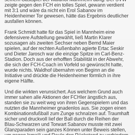
zeigte gegen den FCH ein tolles Spiel, gewann verdient
mit 3:1 und wäre da nicht ein Erol Sabanov im
Heidenheimer Tor gewesen, hätte das Ergebnis deutlicher
ausfallen können.
Frank Schmidt hatte für das Spiel in Mannheim eine
defensivere Aufstellung gewählt, ließ Martin Klarer
sozusagen als zweiten Sechser neben Bernd Maier
spielen, auf der rechten Außenbahn agierte Ertac Seskir
und Dieter Jarosch war die einzige Spitze im Carl-Benz-
Stadion. Doch aus der erhofften Stabilität in der Abwehr,
die sich der FCH-Coach im Vorfeld so gewünscht hatte,
wurde nichts. Waldhof übernahm von Beginn an die
Initiative und drückte die Heidenheimer förmlich in ihre
eigene Hälfte.
tmann Cup
Und die wirkten verunsichert. Aus welchem Grund auch
immer sahen alle Aktionen der FCHler ängstlich aus,
öttingen mit 2:0
standen sie zu weit weg von ihren Gegenspielern und das
nutzten die Mannheimer gnadenlos aus. Sie zogen einen
er bis 2010
Kombinationsfußball zum Zunge schnalzen auf. Traumhaft
sicher und druckvoll lief der Ball durch die Reihen der
Blau-Schwarzen und Torwart Sabanov musste mit zwei
Glanzparaden sein ganzes Können unter Beweis stellen,