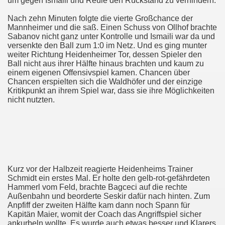
um gegen Ismaili und Reule den Rückstand zu verhindern.
ilsheim 2:0 FCH
Nach zehn Minuten folgte die vierte Großchance der
nenhof Großaspach
Mannheimer und die saß. Einen Schuss von Ollhof brachte
Sabanov nicht ganz unter Kontrolle und Ismaili war da und
versenkte den Ball zum 1:0 im Netz. Und es ging munter
ldhof mit 3:1
weiter Richtung Heidenheimer Tor, dessen Spieler den
Ball nicht aus ihrer Hälfte hinaus brachten und kaum zu
ingen
einem eigenen Offensivspiel kamen. Chancen über
Chancen erspielten sich die Waldhöfer und der einzige
berg
Kritikpunkt an ihrem Spiel war, dass sie ihre Möglichkeiten
nicht nutzten.
 Nagold 2:5 FCH
 1899 Hoffenheim II mit 4:1 (2:0)
Bahlingen mit 3:1
Kurz vor der Halbzeit reagierte Heidenheims Trainer
wald
Schmidt ein erstes Mal. Er holte den gelb-rot-gefährdeten
Hammerl vom Feld, brachte Bagceci auf die rechte
 1:3 (1:2)
Außenbahn und beorderte Seskir dafür nach hinten. Zum
Anpfiff der zweiten Hälfte kam dann noch Spann für
Kapitän Maier, womit der Coach das Angriffspiel sicher
ei den Stgt. Kickers II
ankurbeln wollte. Es wurde auch etwas besser und Klarers