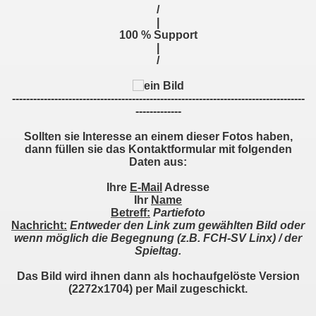
G Sonnenhof Großaspach
/
|
 Freiberg
100 % Support
|
/
8 Villingen
linger SC
-----------------------------------------------------------------------------------
-------------
hheim
Sollten sie Interesse an einem dieser Fotos haben,
dann füllen sie das Kontaktformular
mit folgenden
nx
Daten
aus
:
iburg II
Ihre
E-Mail
Adresse
Ihr
Name
Betreff:
Partiefoto
H
Nachricht:
Entweder den Link zum gewählten Bild oder
wenn möglich die Begegnung (z.B. FCH-SV Linx) / der
Spieltag.
Das Bild wird ihnen dann als hochaufgelöste Version
(2272x1704) per Mail zugeschickt.