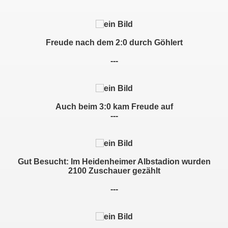
Freude nach dem 2:0 durch Göhlert
---
1899 Hoffenheim II
tgt. Kickers II
Auch beim 3:0 kam Freude auf
---
er SC vs. FCH
s. Gmünd
Gut Besucht: Im Heidenheimer Albstadion wurden
. VfR Mannheim
2100 Zuschauer gezählt
---
Nöttingen