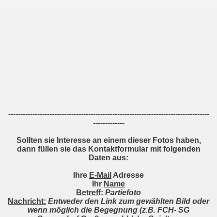
 Freiberg
8 Villingen
linger SC
hheim
nx
-----------------------------------------------------------------------------------
iburg II
-------------
H
Sollten sie Interesse an einem dieser Fotos haben,
dann füllen sie das Kontaktformular
mit folgenden
Daten
aus
:
Ihre
E-Mail
Adresse
Ihr
Name
Betreff:
Partiefoto
Nachricht:
Entweder den Link zum gewählten Bild oder
wenn möglich die Begegnung (z.B. FCH- SG