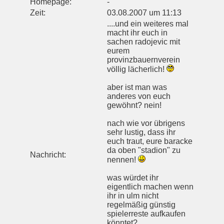
Homepage:
-
Zeit:
03.08.2007 um 11:13
....und ein weiteres mal
macht ihr euch in
sachen radojevic mit
eurem
provinzbauernverein
völlig lächerlich!
aber ist man was
anderes von euch
gewöhnt? nein!
nach wie vor übrigens
sehr lustig, dass ihr
euch traut, eure baracke
da oben "stadion" zu
Nachricht:
nennen!
was würdet ihr
eigentlich machen wenn
ihr in ulm nicht
regelmäßig günstig
spielerreste aufkaufen
könntet?