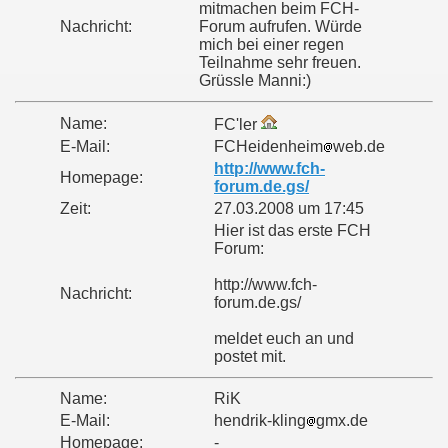
mitmachen beim FCH-
Nachricht:
Forum aufrufen. Würde
mich bei einer regen
Teilnahme sehr freuen.
Grüssle Manni:)
Name:
FC'ler
E-Mail:
FCHeidenheim
web.de
http://www.fch-
Homepage:
forum.de.gs/
Zeit:
27.03.2008 um 17:45
Hier ist das erste FCH
Forum:
http://www.fch-
Nachricht:
forum.de.gs/
meldet euch an und
postet mit.
Name:
RiK
E-Mail:
hendrik-kling
gmx.de
Homepage:
-